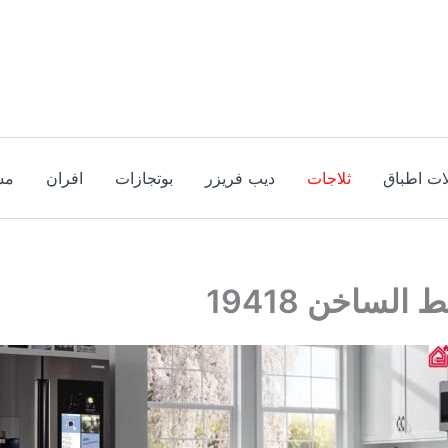
ات اطباق
ثلاجات
ديب فريزر
بوتجازات
افران
مس
لساخن 19418