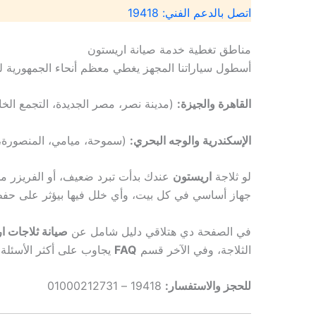
اتصل بالدعم الفني: 19418
مناطق تغطية خدمة صيانة اريستون
أسطول سياراتنا المجهز يغطي معظم أنحاء الجمهورية 
القاهرة والجيزة:
(مدينة نصر، مصر الجديدة، التجمع الخامس، المعادي، المهندس
الإسكندرية والوجه البحري:
(سموحة، ميامي، المنصورة، 
لو ثلاجة
اريستون
عندك بدأت تبرد ضعيف، أو الفريزر مش
جهاز أساسي في كل بيت، وأي خلل فيها بيؤثر على حفظ 
في الصفحة دي هتلاقي دليل شامل عن
صيانة ثلاجات ا
الثلاجة، وفي الآخر قسم
FAQ
يجاوب على أكثر الأسئلة 
للحجز والاستفسار:
19418 – 01000212731