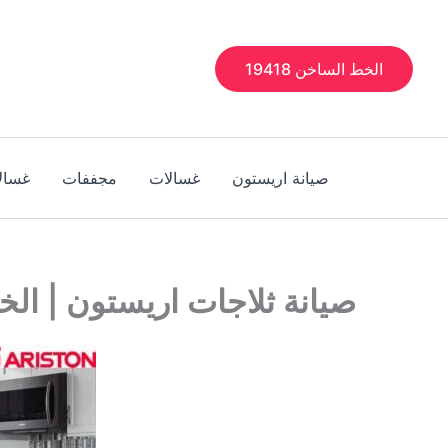
خطي
لى
لمحتوى
الخط الساخن 19418
صيانة اريستون
غسالات
مجففات
غسال
صيانة ثلاجات اريستون | الخط ا