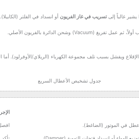
يشير غالباً إلى
تسريب في غاز الفريون
أو انسداد في الفلتر (الكابيلا).
V) وشحن الدائرة بالفريون الأصلي.
لإقلاع ويفشل بسبب تلف مجموعة الكهرباء (الريلاي/الأوفرلود). أما 
جدول تشخيص الأعطال السريع
الإجر
طل في الموتور (الضاغط).
افصل 
لهواء أو انسداد فتحات التهوية (Damper).
تأكد 