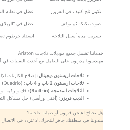
تكون ثلج كثيف في الفريزر
عطل في نظام النو
صوت تكتكة ثم توقف
عطل في "الريلاي" أ
تسريب مياه أسفل الثلاجة
انسداد خرطوم تصر
خدماتنا تشمل جميع موديلات ثلاجات Ariston
مهندسونا مدربون على التعامل مع أحدث التقنيات في أجه
ثلاجات اريستون ديجيتال:
إصلاح الكارتات الإلكتر
ثلاجات اريستون 2 باب و 4 باب:
(Quadrio) والموديلات الكبيرة.
الثلاجات المدمجة (Built-in):
فك وتركيب وصي
الديب فريزر:
(أفقي ورأسي) حل مشاكل التجمي
هل تحتاج لشحن فريون أو صيانة عاجلة؟
مندوبنا في منطقتك جاهز للتحرك. لا تتردد في الاتصال بن