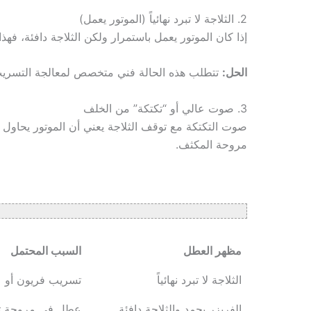
2. الثلاجة لا تبرد نهائياً (الموتور يعمل)
إذا كان الموتور يعمل باستمرار ولكن الثلاجة دافئة، فهذا 
الحل:
تتطلب هذه الحالة فني متخصص لمعالجة التسريب أولاً، ثم عمل تفريغ (acuum
3. صوت عالي أو “تكتكة” من الخلف
صوت التكتكة مع توقف الثلاجة يعني أن الموتور يحاول ا
مروحة المكثف.
مظهر العطل
السبب المحتمل
الثلاجة لا تبرد نهائياً
تسريب فريون أو ع
الفريزر يجمد والثلاجة دافئة
عطل في مروحة توزيع ا