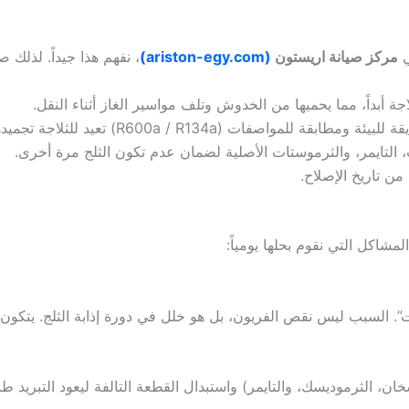
ي
مركز صيانة اريستون
(ariston-egy.com)
، نفهم هذا جيداً. لذلك 
 أبداً، مما يحميها من الخدوش وتلف مواسير الغاز أثناء النقل.
لمواصفات (R600a / R134a) تعيد للثلاجة تجميدها القوي.
 التايمر، والثرموستات الأصلية لضمان عدم تكون الثلج مرة أخرى.
 تاريخ الإصلاح.
المشاكل التي نقوم بحلها يومياً:
. السبب ليس نقص الفريون، بل هو خلل في دورة إذابة الثلج. يتكون ث
لثرموديسك، والتايمر) واستبدال القطعة التالفة ليعود التبريد طبيع