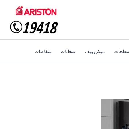
طحات
ميكروويف
سخانات
شفاطات