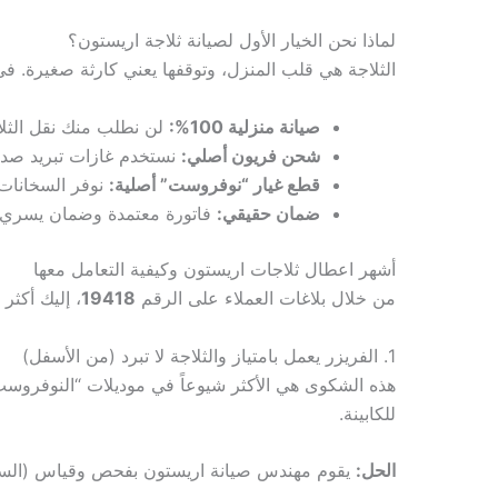
لماذا نحن الخيار الأول لصيانة ثلاجة اريستون؟
الثلاجة هي قلب المنزل، وتوقفها يعني كارثة صغيرة. ف
صيانة منزلية 100%:
لن نطلب منك نقل الثلاجة
شحن فريون أصلي:
نستخدم غازات تبريد صديقة للبيئة ومطابقة ل
قطع غيار “نوفروست” أصلية:
نوفر السخانات،
ضمان حقيقي:
فاتورة معتمدة وضمان يسري من
أشهر اعطال ثلاجات اريستون وكيفية التعامل معها
من خلال بلاغات العملاء على الرقم
19418
، إليك أكثر 
1. الفريزر يعمل بامتياز والثلاجة لا تبرد (من الأسفل)
هذه الشكوى هي الأكثر شيوعاً في موديلات “النوفروست”
للكابينة.
الحل:
يقوم مهندس صيانة اريستون بفحص وقياس (السخان، ا