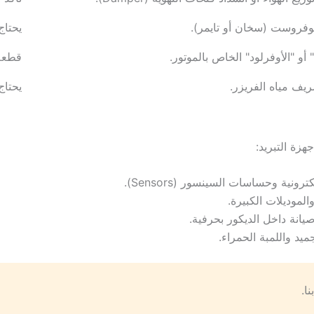
فروست (سخان أو تايمر).
يحتاج
و "الأوفرلود" الخاص بالموتور.
قطعة 
يف مياه الفريزر.
يحتاج
زة التبريد:
ونية وحساسات السينسور (Sensors).
انة داخل الديكور بحرفية.
د واللمبة الحمراء.
ا.